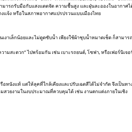
 สามารถรับมือกับแสงแดดจัด ความชื้นสูง และฝุ่นละอองในอากาศได้
านกลางแจ้ง หรือในสภาพอากาศแปรปรวนแบบเมืองไทย
นเงาเล็กน้อยและไม่ดูดซับน้ำ เพียงใช้ผ้าชุบน้ำหมาดเช็ด ก็สามาร
ามสะดวก” ไปพร้อมกัน เช่น เบาะรถยนต์, โซฟา, หรือเฟอร์นิเจอร
ือหนังแท้ แต่ให้ลุคที่ใกล้เคียงและปรับเฉดสีได้ไม่จำกัด จึงเป็นทา
ความสวยงามในงบประมาณที่ควบคุมได้ เช่น งานตกแต่งภายในเชิง