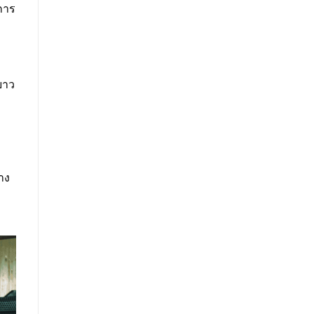
งการ
ยาว
าง