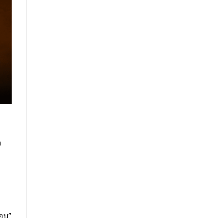
อ
ือบ”