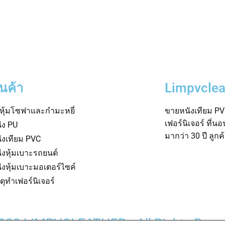
ินค้า
Limpvclea
าหุ้มโซฟาและกำมะหยี่
ขายหนังเทียม PVC
เฟอร์นิเจอร์ ที่น
ัง PU
มากว่า 30 ปี ลูก
ังเทียม PVC
ังหุ้มเบาะรถยนต์
ังหุ้มเบาะมอเตอร์ไซค์
สดุทำเฟอร์นิเจอร์
022 LIMPVCLEATHER • All Rights Rese