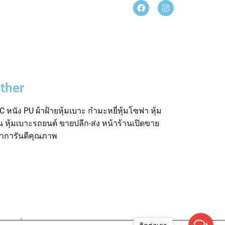
ther
 หนัง PU ผ้าฝ้ายหุ้มเบาะ กำมะหยี่หุ้มโซฟา หุ้ม
อน หุ้มเบาะรถยนต์ ขายปลีก-ส่ง หน้าร้านเปิดขาย
ค้าการันตีคุณภาพ
rved