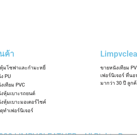
ินค้า
Limpvclea
าหุ้มโซฟาและกำมะหยี่
ขายหนังเทียม PVC
เฟอร์นิเจอร์ ที่น
ัง PU
มากว่า 30 ปี ลูก
ังเทียม PVC
ังหุ้มเบาะรถยนต์
ังหุ้มเบาะมอเตอร์ไซค์
สดุทำเฟอร์นิเจอร์
022 LIMPVCLEATHER • All Rights Rese