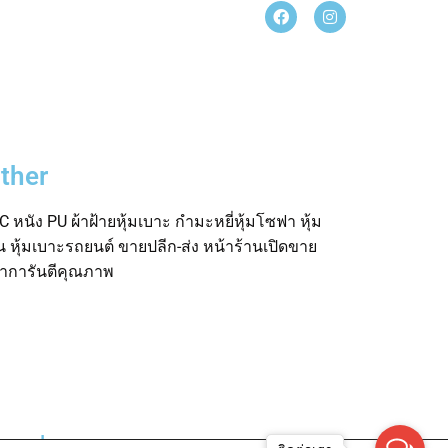
ther
 หนัง PU ผ้าฝ้ายหุ้มเบาะ กำมะหยี่หุ้มโซฟา หุ้ม
อน หุ้มเบาะรถยนต์ ขายปลีก-ส่ง หน้าร้านเปิดขาย
ค้าการันตีคุณภาพ
rved