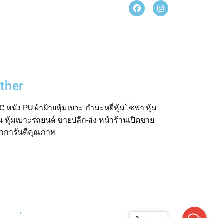
ther
 หนัง PU ผ้าฝ้ายหุ้มเบาะ กำมะหยี่หุ้มโซฟา หุ้ม
อน หุ้มเบาะรถยนต์ ขายปลีก-ส่ง หน้าร้านเปิดขาย
ค้าการันตีคุณภาพ
rved