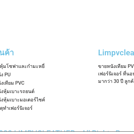
ินค้า
Limpvclea
าหุ้มโซฟาและกำมะหยี่
ขายหนังเทียม PVC
เฟอร์นิเจอร์ ที่น
ัง PU
มากว่า 30 ปี ลูก
ังเทียม PVC
ังหุ้มเบาะรถยนต์
ังหุ้มเบาะมอเตอร์ไซค์
สดุทำเฟอร์นิเจอร์
022 LIMPVCLEATHER • All Rights Rese