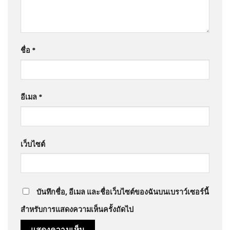
ชื่อ
*
อีเมล
*
เว็บไซต์
บันทึกชื่อ, อีเมล และชื่อเว็บไซต์ของฉันบนเบราว์เซอร์นี้
สำหรับการแสดงความเห็นครั้งถัดไป