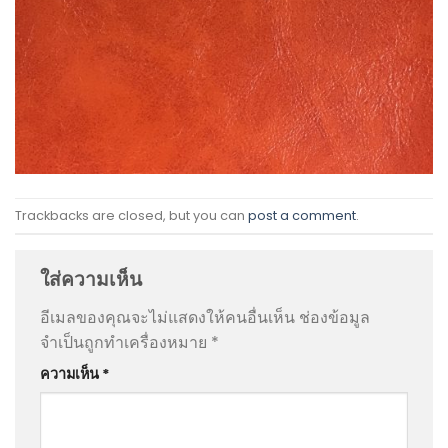
Trackbacks are closed, but you can
post a comment
.
ใส่ความเห็น
อีเมลของคุณจะไม่แสดงให้คนอื่นเห็น
ช่องข้อมูล
จำเป็นถูกทำเครื่องหมาย
*
ความเห็น
*