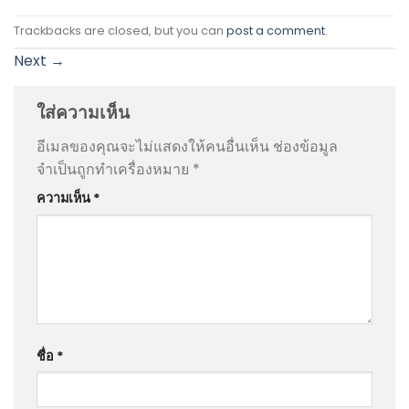
Trackbacks are closed, but you can
post a comment
.
Next
→
ใส่ความเห็น
อีเมลของคุณจะไม่แสดงให้คนอื่นเห็น
ช่องข้อมูล
จำเป็นถูกทำเครื่องหมาย
*
ความเห็น
*
ชื่อ
*