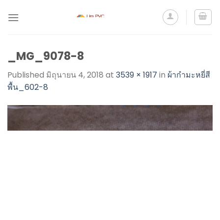
_MG_9078-8
Published
มิถุนายน 4, 2018
at
3539 × 1917
in
ผ้ากำมะหยี่สี
พื้น_602-8