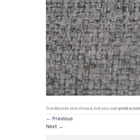
Trackbacks are closed, but you can
post a c
←
Previous
Next
→