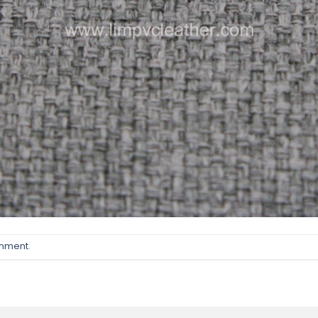
omment
.