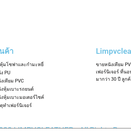
ินค้า
Limpvclea
าหุ้มโซฟาและกำมะหยี่
ขายหนังเทียม PVC
เฟอร์นิเจอร์ ที่น
ัง PU
มากว่า 30 ปี ลูก
ังเทียม PVC
ังหุ้มเบาะรถยนต์
ังหุ้มเบาะมอเตอร์ไซค์
สดุทำเฟอร์นิเจอร์
022 LIMPVCLEATHER • All Rights Rese