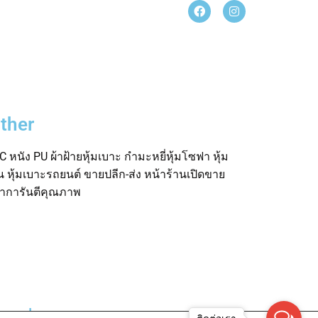
ther
 หนัง PU ผ้าฝ้ายหุ้มเบาะ กำมะหยี่หุ้มโซฟา หุ้ม
อน หุ้มเบาะรถยนต์ ขายปลีก-ส่ง หน้าร้านเปิดขาย
ค้าการันตีคุณภาพ
rved