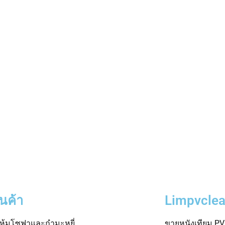
ินค้า
Limpvclea
าหุ้มโซฟาและกำมะหยี่
ขายหนังเทียม PVC