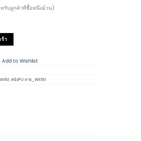
บลูกค้าที่ซื้อหนึ่งม้วน)
ร้า
Add to Wishlist
WX151
,
หนังPU ลาย_WX151