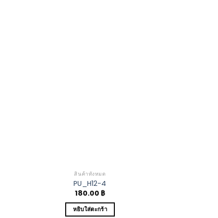
 to
Add to
list
Wishlist
สินค้าทั้งหมด
สินค้
PU_H12-4
WX1
180.00
฿
17
หยิบใส่ตะกร้า
หยิบใ