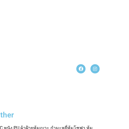
ther
 หนัง PU ผ้าฝ้ายหุ้มเบาะ กำมะหยี่หุ้มโซฟา หุ้ม