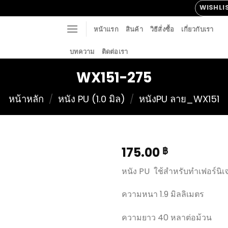
WISHLI
หน้าแรก
สินค้า
วิธีสั่งซื้อ
เกี่ยวกับเรา
บทความ
ติดต่อเรา
WX151-275
หน้าหลัก
/
หนัง PU (1.0 มิล)
/
หนังPU ลาย_WX151
175.00
฿
หนัง PU ใช้สำหรับทำเฟอร์นิเ
Add to
ความหนา 1.9 มิลลิเมตร
Wishlist
ความยาว 40 หลาต่อม้วน