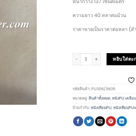
หน้ากว้าง 137 เซนติเมตร
ความยาว 40 หลาต่อม้วน
ราคาขายเป็นราคาต่อหลา (สำหรั
หยิบใส่ตะก
รหัสสินค้า:
PU306/3605
หมวดหมู่:
สินค้าทั้งหมด
,
หนังPU เคลือ
ป้ายกำกับ:
หนังเทียมPU
,
หนังเทียมPUเ