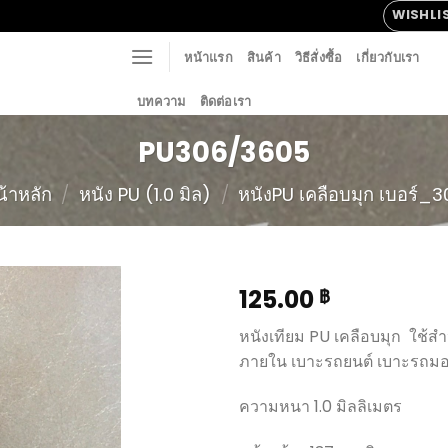
WISHLI
หน้าแรก
สินค้า
วิธีสั่งซื้อ
เกี่ยวกับเรา
บทความ
ติดต่อเรา
PU306/3605
น้าหลัก
/
หนัง PU (1.0 มิล)
/
หนังPU เคลือบมุก เบอร์_3
125.00
฿
หนังเทียม PU เคลือบมุก ใช้สำห
ภายใน เบาะรถยนต์ เบาะรถมอเ
Add to
Wishlist
ความหนา 1.0 มิลลิเมตร