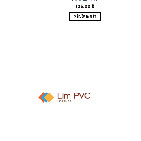
.00
฿
125.00
฿
ส่ตะกร้า
หยิบใส่ตะกร้า