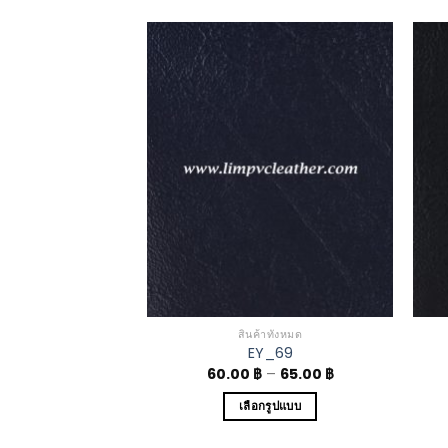
Add to
Add to
Wishlist
Wishlist
าทั้งหมด
สินค้าทั้งหมด
6770
EY_69
–
65.00
฿
60.00
฿
–
65.00
฿
กรูปแบบ
เลือกรูปแบบ