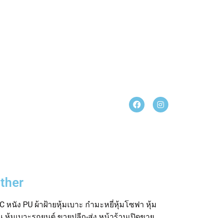
ther
 หนัง PU ผ้าฝ้ายหุ้มเบาะ กำมะหยี่หุ้มโซฟา หุ้ม
อน หุ้มเบาะรถยนต์ ขายปลีก-ส่ง หน้าร้านเปิดขาย