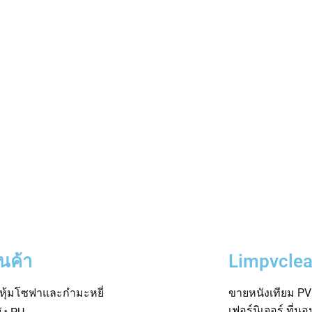
ินค้า
Limpvclea
าหุ้มโซฟาและกำมะหยี่
ขายหนังเทียม PVC
เฟอร์นิเจอร์ ที่น