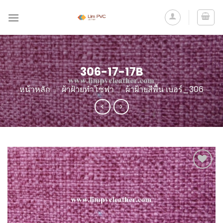
306-17-17B
หน้าหลัก
/
ผ้าฝ้ายทำโซฟา
/
ผ้าฝ้ายสีพื้น เบอร์_306
Add to
Wishlist