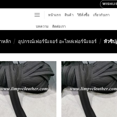
WISHLI
หน้าแรก
สินค้า
วิธีสั่งซื้อ
เกี่ยวกับเรา
บทความ
ติดต่อเรา
าหลัก
/
อุปกรณ์เฟอร์นิเจอร์ อะไหล่เฟอร์นิเจอร์
/
หัวซิป
Add to
Add
Wishlist
Wish