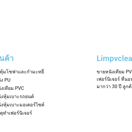
ินค้า
Limpvclea
าหุ้มโซฟาและกำมะหยี่
ขายหนังเทียม PVC
เฟอร์นิเจอร์ ที่น
ัง PU
มากว่า 30 ปี ลูก
ังเทียม PVC
ังหุ้มเบาะรถยนต์
ังหุ้มเบาะมอเตอร์ไซค์
สดุทำเฟอร์นิเจอร์