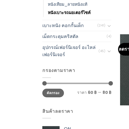
หนังเทียม_ลายหนังแท้
หนังเบาะรถมอเตอร์ไซค์
เบาะหนัง คอกกั้นเด็ก
(241)
เม็ดกระดุมคริสตัล
(4)
อุปกรณ์เฟอร์นิเจอร์ อะไหล่
ลดร
(45)
เฟอร์นิเจอร์
กรองตามราคา
ราคา
60 ฿
—
80 ฿
คัดกรอง
สินค้าลดราคา
QN