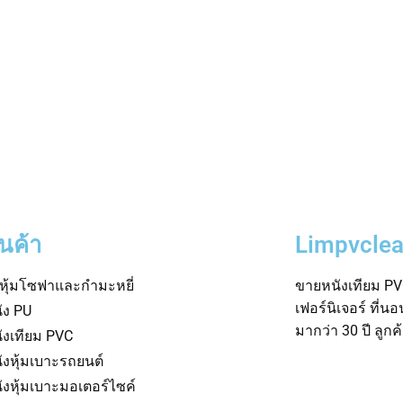
ินค้า
Limpvclea
าหุ้มโซฟาและกำมะหยี่
ขายหนังเทียม PVC
เฟอร์นิเจอร์ ที่น
ัง PU
มากว่า 30 ปี ลูก
ังเทียม PVC
ังหุ้มเบาะรถยนต์
ังหุ้มเบาะมอเตอร์ไซค์