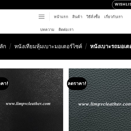
WISHLI
หน้าแรก
สินค้า
วิธีสั่งซื้อ
เกี่ยวกับเรา
บทความ
ติดต่อเรา
ลัก
/
หนังเทียมหุ้มเบาะมอเตอร์ไซค์
/
หนังเบาะรถมอเตอ
าคา!
ลดราคา!
Add to
Add
Wishlist
Wish